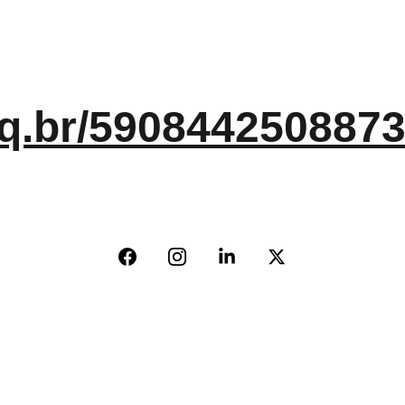
npq.br/590844250887