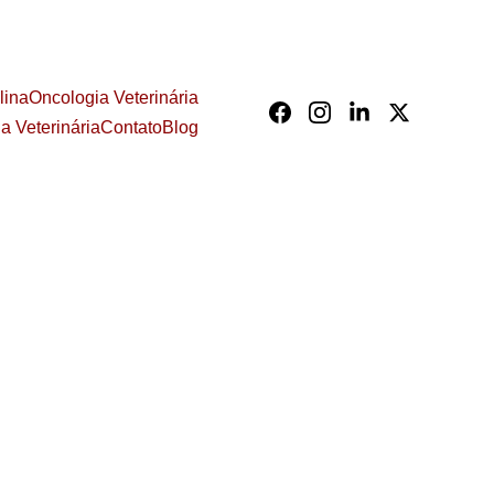
lina
Oncologia Veterinária
ia Veterinária
Contato
Blog